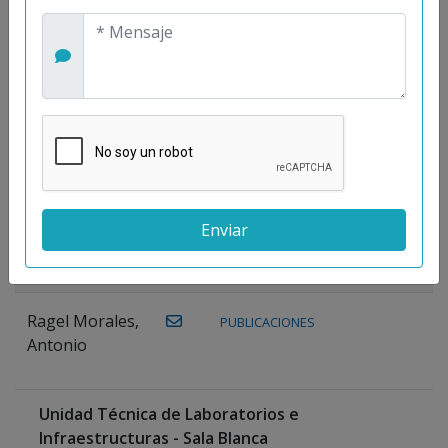
Maestre
Prieto, Antonio
Mora
PUBLICACIONES
WEB
Gutiérrez, José
M.
Moreno
Gutiérrez,
Rocío
Ragel Morales,
PUBLICACIONES
Antonio
Unidad Técnica de Laboratorios e
Infraestructuras - Sala Blanca