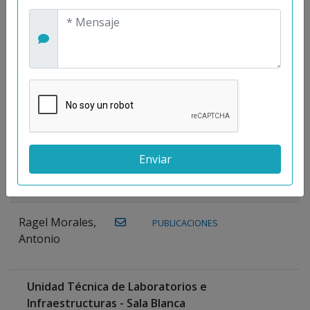
Maestre
Prieto, Antonio
Mora
PUBLICACIONES
WEB
Gutiérrez, José
M.
Moreno
Gutiérrez,
Rocío
Ragel Morales,
PUBLICACIONES
Antonio
Unidad Técnica de Laboratorios e
Infraestructuras - Sala Blanca