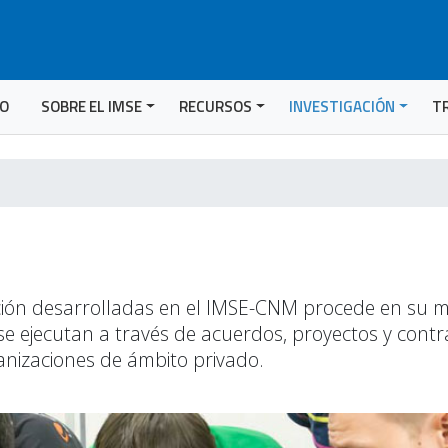
IO
SOBRE EL IMSE
RECURSOS
INVESTIGACIÓN
T
gación desarrolladas en el IMSE-CNM procede en su m
 se ejecutan a través de acuerdos, proyectos y cont
anizaciones de ámbito privado.