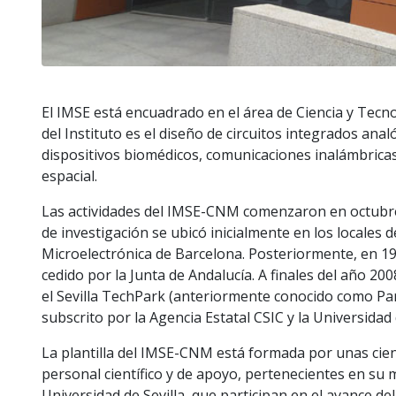
El IMSE está encuadrado en el área de Ciencia y Tecnol
del Instituto es el diseño de circuitos integrados an
dispositivos biomédicos, comunicaciones inalámbricas
espacial.
Las actividades del IMSE-CNM comenzaron en octubre d
de investigación se ubicó inicialmente en los locales 
Microelectrónica de Barcelona. Posteriormente, en 19
cedido por la Junta de Andalucía. A finales del año 20
el Sevilla TechPark (anteriormente conocido como Par
subscrito por la Agencia Estatal CSIC y la Universidad
La plantilla del IMSE-CNM está formada por unas cie
personal científico y de apoyo, pertenecientes en su m
Universidad de Sevilla, que participan en el avance de