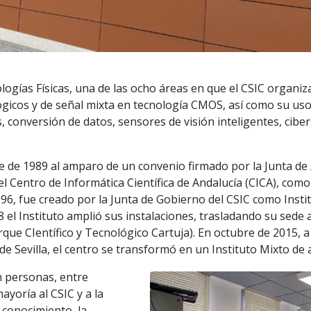
ogías Físicas, una de las ocho áreas en que el CSIC organiza 
alógicos y de señal mixta en tecnología CMOS, así como su us
, conversión de datos, sensores de visión inteligentes, cib
e 1989 al amparo de un convenio firmado por la Junta de And
del Centro de Informática Científica de Andalucía (CICA), co
96, fue creado por la Junta de Gobierno del CSIC como Insti
08 el Instituto amplió sus instalaciones, trasladando su sede 
que CIentífico y Tecnológico Cartuja). En octubre de 2015, 
 de Sevilla, el centro se transformó en un Instituto Mixto de
n personas, entre
ayoría al CSIC y a la
l conocimiento, la