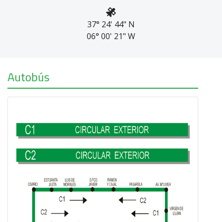
37° 24' 44" N
06° 00' 21" W
Autobús