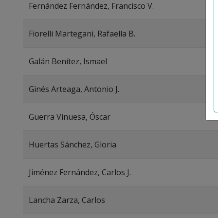
Fernández Fernández, Francisco V.
Fiorelli Martegani, Rafaella B.
Galán Benítez, Ismael
Ginés Arteaga, Antonio J.
Guerra Vinuesa, Óscar
Huertas Sánchez, Gloria
Jiménez Fernández, Carlos J.
Lancha Zarza, Carlos