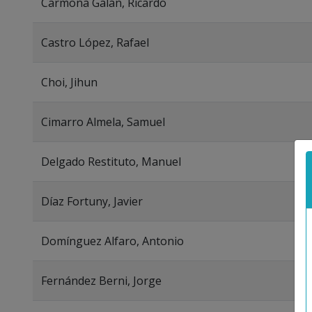
Carmona Galán, Ricardo
Castro López, Rafael
Choi, Jihun
Cimarro Almela, Samuel
Delgado Restituto, Manuel
Díaz Fortuny, Javier
Domínguez Alfaro, Antonio
Fernández Berni, Jorge