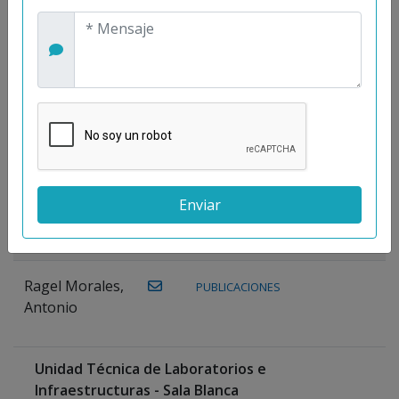
Maestre
Prieto, Antonio
Mora
PUBLICACIONES
WEB
Gutiérrez, José
M.
Moreno
Gutiérrez,
Rocío
Ragel Morales,
PUBLICACIONES
Antonio
Unidad Técnica de Laboratorios e
Infraestructuras - Sala Blanca