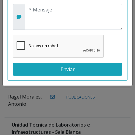
Maestre
Prieto, Antonio
Mora
PUBLICACIONES
WEB
Gutiérrez, José
M.
Moreno
Gutiérrez,
Rocío
Ragel Morales,
PUBLICACIONES
Antonio
Unidad Técnica de Laboratorios e
Infraestructuras - Sala Blanca