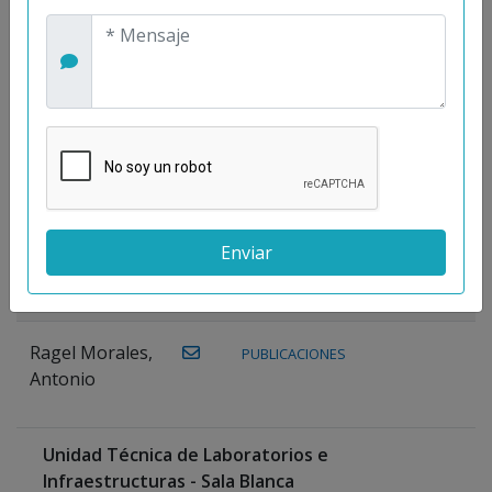
Maestre
Prieto, Antonio
Mora
PUBLICACIONES
WEB
Gutiérrez, José
M.
Moreno
Gutiérrez,
Rocío
Ragel Morales,
PUBLICACIONES
Antonio
Unidad Técnica de Laboratorios e
Infraestructuras - Sala Blanca