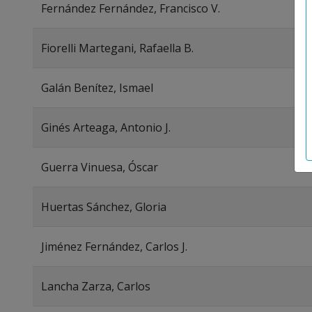
Fernández Fernández, Francisco V.
Fiorelli Martegani, Rafaella B.
Galán Benítez, Ismael
Ginés Arteaga, Antonio J.
Guerra Vinuesa, Óscar
Huertas Sánchez, Gloria
Jiménez Fernández, Carlos J.
Lancha Zarza, Carlos