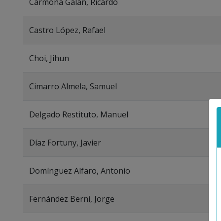
Carmona Galán, Ricardo
Castro López, Rafael
Choi, Jihun
Cimarro Almela, Samuel
Delgado Restituto, Manuel
Díaz Fortuny, Javier
Domínguez Alfaro, Antonio
Fernández Berni, Jorge