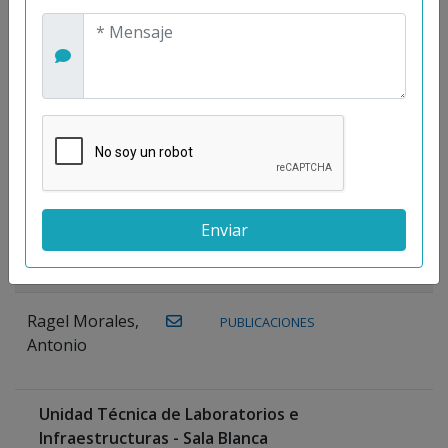
Maestre
Prieto, Antonio
Mora
PUBLICACIONES
WEB
Gutiérrez, José
M.
Moreno
Gutiérrez,
Rocío
Ragel Morales,
PUBLICACIONES
Antonio
Unidad Técnica de Laboratorios e
Infraestructuras - Sala Blanca