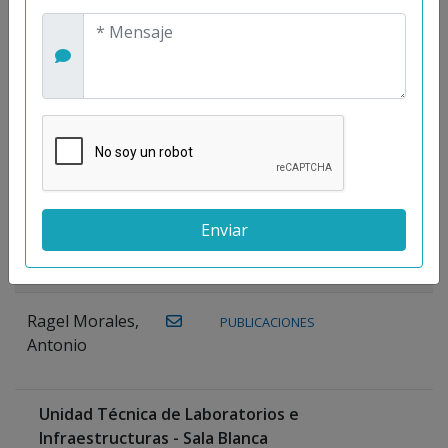
Maestre
Prieto, Antonio
Mora
PUBLICACIONES
WEB
Gutiérrez, José
M.
Moreno
Gutiérrez,
Rocío
Ragel Morales,
PUBLICACIONES
Antonio
Unidad Técnica de Laboratorios e
Infraestructuras - Sala Blanca