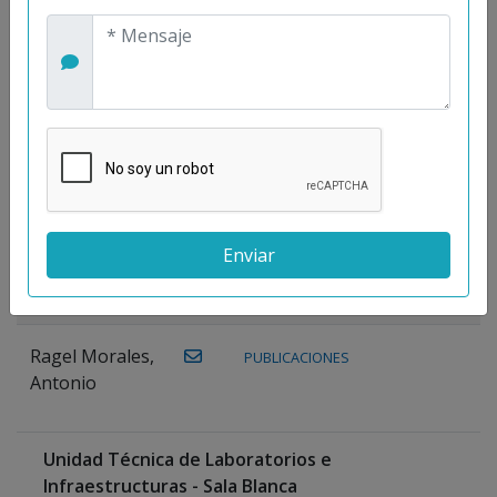
Maestre
Prieto, Antonio
Mora
PUBLICACIONES
WEB
Gutiérrez, José
M.
Moreno
Gutiérrez,
Rocío
Ragel Morales,
PUBLICACIONES
Antonio
Unidad Técnica de Laboratorios e
Infraestructuras - Sala Blanca