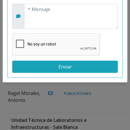
Maestre
Prieto, Antonio
Mora
PUBLICACIONES
WEB
Gutiérrez, José
M.
Moreno
Gutiérrez,
Rocío
Ragel Morales,
PUBLICACIONES
Antonio
Unidad Técnica de Laboratorios e
Infraestructuras - Sala Blanca