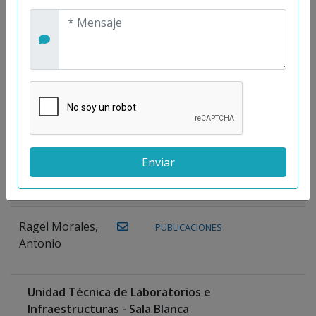
Maestre
Prieto, Antonio
Mora
PUBLICACIONES
WEB
Gutiérrez, José
M.
Moreno
Gutiérrez,
Rocío
Ragel Morales,
PUBLICACIONES
Antonio
Unidad Técnica de Laboratorios e
Infraestructuras - Sala Blanca