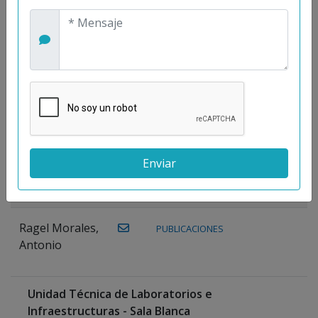
Maestre
Prieto, Antonio
Mora
PUBLICACIONES
WEB
Gutiérrez, José
M.
Moreno
Gutiérrez,
Rocío
Ragel Morales,
PUBLICACIONES
Antonio
Unidad Técnica de Laboratorios e
Infraestructuras - Sala Blanca