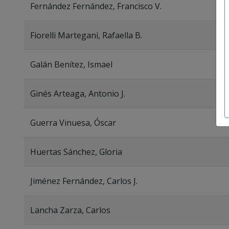
Fernández Fernández, Francisco V.
Fiorelli Martegani, Rafaella B.
Galán Benítez, Ismael
Ginés Arteaga, Antonio J.
Guerra Vinuesa, Óscar
Huertas Sánchez, Gloria
Jiménez Fernández, Carlos J.
Lancha Zarza, Carlos