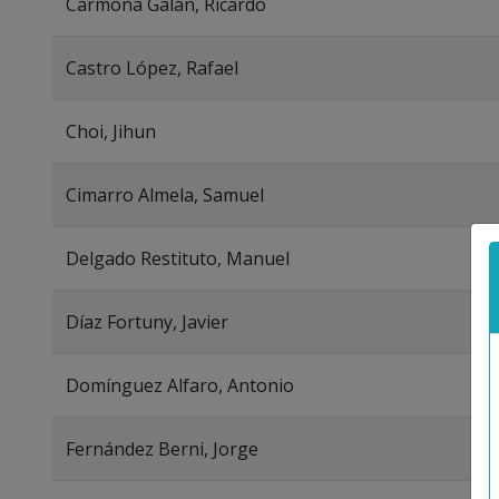
Carmona Galán, Ricardo
Castro López, Rafael
Choi, Jihun
Cimarro Almela, Samuel
Delgado Restituto, Manuel
Díaz Fortuny, Javier
Domínguez Alfaro, Antonio
Fernández Berni, Jorge