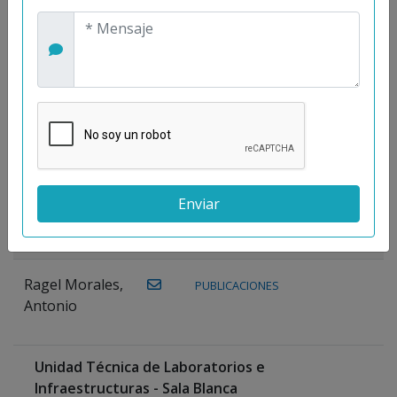
Maestre
Prieto, Antonio
Mora
PUBLICACIONES
WEB
Gutiérrez, José
M.
Moreno
Gutiérrez,
Rocío
Ragel Morales,
PUBLICACIONES
Antonio
Unidad Técnica de Laboratorios e
Infraestructuras - Sala Blanca