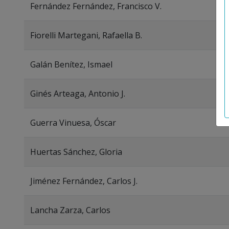
Fernández Fernández, Francisco V.
Fiorelli Martegani, Rafaella B.
Galán Benítez, Ismael
Ginés Arteaga, Antonio J.
Guerra Vinuesa, Óscar
Huertas Sánchez, Gloria
Jiménez Fernández, Carlos J.
Lancha Zarza, Carlos