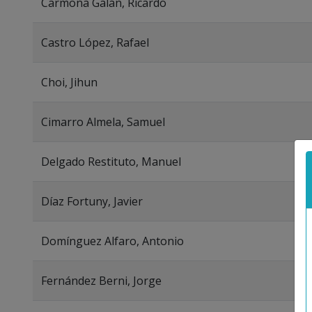
Carmona Galán, Ricardo
Castro López, Rafael
Choi, Jihun
Cimarro Almela, Samuel
Delgado Restituto, Manuel
Díaz Fortuny, Javier
Domínguez Alfaro, Antonio
Fernández Berni, Jorge