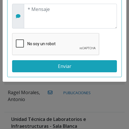
Maestre
Prieto, Antonio
Mora
PUBLICACIONES
WEB
Gutiérrez, José
M.
Moreno
Gutiérrez,
Rocío
Ragel Morales,
PUBLICACIONES
Antonio
Unidad Técnica de Laboratorios e
Infraestructuras - Sala Blanca