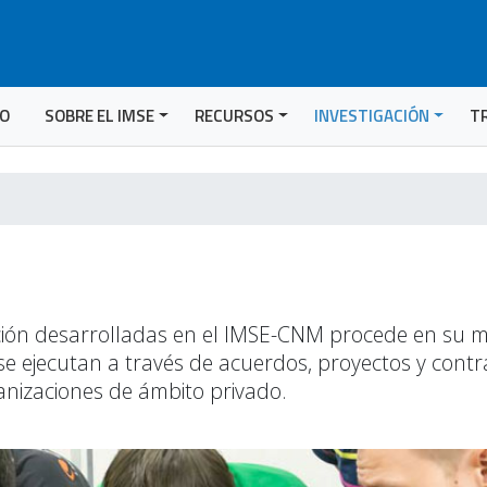
IO
SOBRE EL IMSE
RECURSOS
INVESTIGACIÓN
T
gación desarrolladas en el IMSE-CNM procede en su m
 se ejecutan a través de acuerdos, proyectos y cont
anizaciones de ámbito privado.