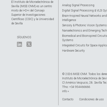
El Instituto de Microelectrónica de
Analog Signal Processing
Sevilla (IMSE-CNM) es un centro
mixto de I+D+i del Consejo
Digital Signal Processing & VLSI S
Superior de Investigaciones
Brain-Inspired Neural Networks and A
Científicas (CSIC) y la Universidad
Intelligence
de Sevilla
Sensory & Photonic Vision Systems
Nanoelectronics and Emerging Tech
Biomedical and Bioinspired Circuit
SÍGUENOS
Systems
Integrated Circuits for Space Applic
Hardware Security
© 2026 IMSE-CNM. Todos los dere
Instituto de Microelectrónica de Sevi
Cl Américo Vespucio, 28. Sevilla Tec
Tfno: +34 954466666
info »
Contacto
Condiciones de uso