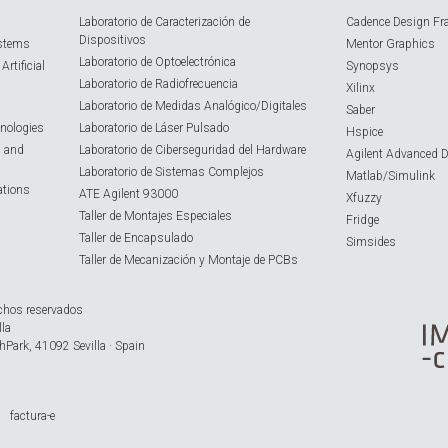
Laboratorio de Caracterización de
Cadence Design Fr
Dispositivos
ystems
Mentor Graphics
Laboratorio de Optoelectrónica
rtificial
Synopsys
Laboratorio de Radiofrecuencia
Xilinx
Laboratorio de Medidas Analógico/Digitales
Saber
nologies
Laboratorio de Láser Pulsado
Hspice
s and
Laboratorio de Ciberseguridad del Hardware
Agilent Advanced 
Laboratorio de Sistemas Complejos
Matlab/Simulink
ations
ATE Agilent 93000
Xfuzzy
Taller de Montajes Especiales
Fridge
Taller de Encapsulado
Simsides
Taller de Mecanización y Montaje de PCBs
chos reservados
lla
hPark, 41092 Sevilla · Spain
factura-e