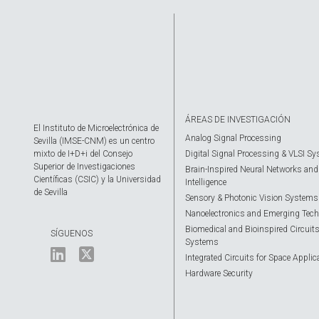
ÁREAS DE INVESTIGACIÓN
El Instituto de Microelectrónica de
Analog Signal Processing
Sevilla (IMSE-CNM) es un centro
mixto de I+D+i del Consejo
Digital Signal Processing & VLSI S
Superior de Investigaciones
Brain-Inspired Neural Networks and A
Científicas (CSIC) y la Universidad
Intelligence
de Sevilla
Sensory & Photonic Vision Systems
Nanoelectronics and Emerging Tech
Biomedical and Bioinspired Circuit
SÍGUENOS
Systems
Integrated Circuits for Space Applic
Hardware Security