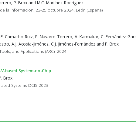
rrero, P. Brox and M.C. Martínez-Rodríguez
 de la Información, 23-25 octubre 2024, León (España)
t
 E. Camacho-Ruiz, P. Navarro-Torrero, A. Karmakar, C. Fernández-Garc
stro, A.J. Acosta-Jiménez, C.J. Jiménez-Fernández and P. Brox
Tools, and Applications (ARC), 2024
C-V-based System-on-Chip
P. Brox
egrated Systems DCIS 2023