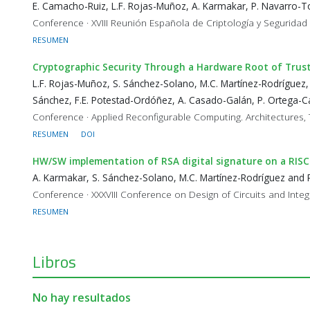
E. Camacho-Ruiz, L.F. Rojas-Muñoz, A. Karmakar, P. Navarro-To
Conference · XVIII Reunión Española de Criptología y Seguridad
RESUMEN
Cryptographic Security Through a Hardware Root of Trus
L.F. Rojas-Muñoz, S. Sánchez-Solano, M.C. Martínez-Rodríguez,
Sánchez, F.E. Potestad-Ordóñez, A. Casado-Galán, P. Ortega-Ca
Conference · Applied Reconfigurable Computing. Architectures, 
RESUMEN
DOI
HW/SW implementation of RSA digital signature on a RIS
A. Karmakar, S. Sánchez-Solano, M.C. Martínez-Rodríguez and 
Conference · XXXVIII Conference on Design of Circuits and Int
RESUMEN
Libros
No hay resultados