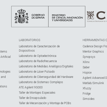
LABORATORIOS
HERRAMIENTAS 
Laboratorio de Caracterización de
Cadence Design Fr
Dispositivos
ystems
Mentor Graphics
Laboratorio de Optoelectrónica
rtificial
Synopsys
Laboratorio de Radiofrecuencia
Xilinx
Laboratorio de Medidas Analógico/Digitales
Saber
nologies
Laboratorio de Láser Pulsado
Hspice
s and
Laboratorio de Ciberseguridad del Hardware
Agilent Advanced 
Laboratorio de Sistemas Complejos
Matlab/Simulink
ations
ATE Agilent 93000
Xfuzzy
Taller de Montajes Especiales
Fridge
Taller de Encapsulado
Simsides
Taller de Mecanización y Montaje de PCBs