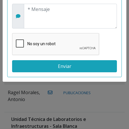
Maestre
Prieto, Antonio
Mora
PUBLICACIONES
WEB
Gutiérrez, José
M.
Moreno
Gutiérrez,
Rocío
Ragel Morales,
PUBLICACIONES
Antonio
Unidad Técnica de Laboratorios e
Infraestructuras - Sala Blanca