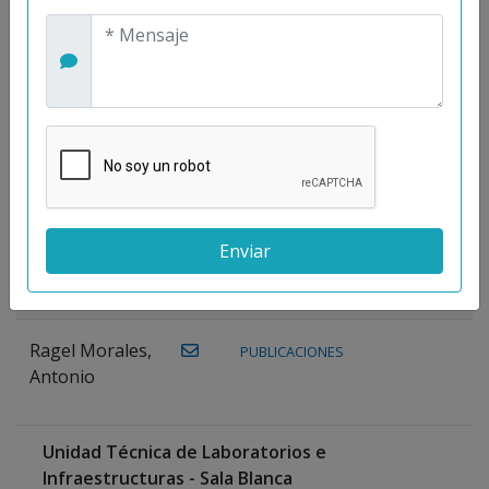
Maestre
Prieto, Antonio
Mora
PUBLICACIONES
WEB
Gutiérrez, José
M.
Moreno
Gutiérrez,
Rocío
Ragel Morales,
PUBLICACIONES
Antonio
Unidad Técnica de Laboratorios e
Infraestructuras - Sala Blanca