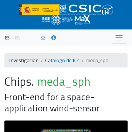
ES
EN
Investigación
Catálogo de ICs
meda_sph
Chips.
meda_sph
Front-end for a space-
application wind-sensor