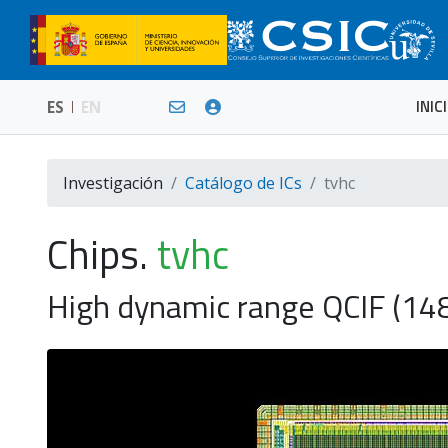
INIC
ES
EN
Investigación
Catálogo de ICs
tvhc
Chips.
tvhc
High dynamic range QCIF (14