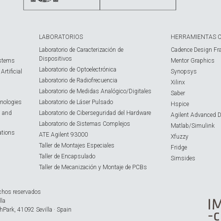
LABORATORIOS
HERRAMIENTAS 
Laboratorio de Caracterización de
Cadence Design Fr
Dispositivos
ystems
Mentor Graphics
Laboratorio de Optoelectrónica
rtificial
Synopsys
Laboratorio de Radiofrecuencia
Xilinx
Laboratorio de Medidas Analógico/Digitales
Saber
nologies
Laboratorio de Láser Pulsado
Hspice
s and
Laboratorio de Ciberseguridad del Hardware
Agilent Advanced 
Laboratorio de Sistemas Complejos
Matlab/Simulink
ations
ATE Agilent 93000
Xfuzzy
Taller de Montajes Especiales
Fridge
Taller de Encapsulado
Simsides
Taller de Mecanización y Montaje de PCBs
chos reservados
lla
hPark, 41092 Sevilla · Spain