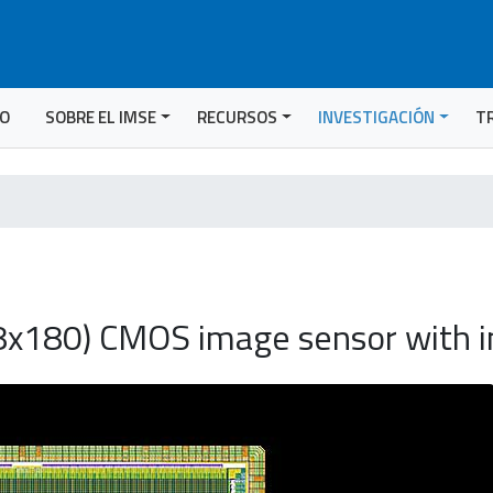
IO
SOBRE EL IMSE
RECURSOS
INVESTIGACIÓN
T
8x180) CMOS image sensor with i