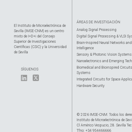
ÁREAS DE INVESTIGACIÓN
El Instituto de Microelectrónica de
Analog Signal Processing
Sevilla (IMSE-CNM) es un centro
mixto de I+D+i del Consejo
Digital Signal Processing & VLSI S
Superior de Investigaciones
Brain-Inspired Neural Networks and A
Científicas (CSIC) y la Universidad
Intelligence
de Sevilla
Sensory & Photonic Vision Systems
Nanoelectronics and Emerging Tech
Biomedical and Bioinspired Circuit
SÍGUENOS
Systems
Integrated Circuits for Space Applic
Hardware Security
© 2026 IMSE-CNM. Todos los dere
Instituto de Microelectrónica de Sevi
Cl Américo Vespucio, 28. Sevilla Tec
Tfno: +34 954466666