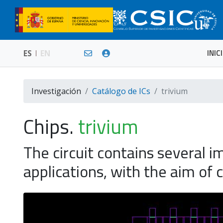
INIC
ES
EN
Investigación
Catálogo de ICs
trivium
Chips.
trivium
The circuit contains several i
applications, with the aim of 