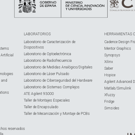
LABORATORIOS
HERRAMIENTAS 
Laboratorio de Caracterización de
Cadence Design Fr
Dispositivos
ystems
Mentor Graphics
Laboratorio de Optoelectrónica
rtificial
Synopsys
Laboratorio de Radiofrecuencia
Xilinx
Laboratorio de Medidas Analógico/Digitales
Saber
nologies
Laboratorio de Láser Pulsado
Hspice
s and
Laboratorio de Ciberseguridad del Hardware
Agilent Advanced 
Laboratorio de Sistemas Complejos
Matlab/Simulink
ations
ATE Agilent 93000
Xfuzzy
Taller de Montajes Especiales
Fridge
Taller de Encapsulado
Simsides
Taller de Mecanización y Montaje de PCBs
chos reservados
lla