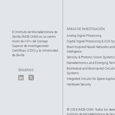
ÁREAS DE INVESTIGACIÓN
El Instituto de Microelectrónica de
Analog Signal Processing
Sevilla (IMSE-CNM) es un centro
mixto de I+D+i del Consejo
Digital Signal Processing & VLSI S
Superior de Investigaciones
Brain-Inspired Neural Networks and A
Científicas (CSIC) y la Universidad
Intelligence
de Sevilla
Sensory & Photonic Vision Systems
Nanoelectronics and Emerging Tech
Biomedical and Bioinspired Circuit
SÍGUENOS
Systems
Integrated Circuits for Space Applic
Hardware Security
© 2026 IMSE-CNM. Todos los dere
Instituto de Microelectrónica de Sevi