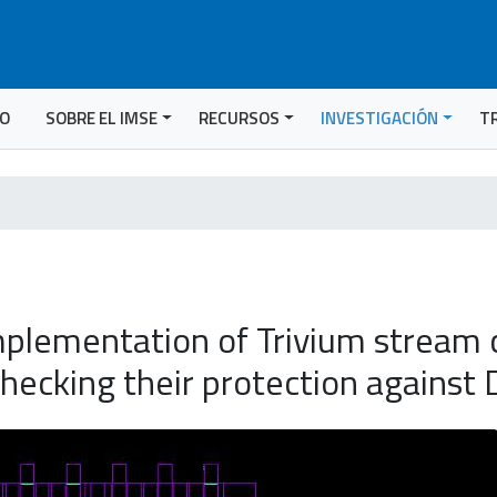
IO
SOBRE EL IMSE
RECURSOS
INVESTIGACIÓN
T
mplementation of Trivium stream c
checking their protection against